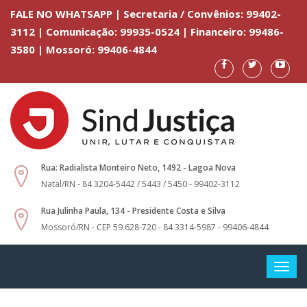
FALE NO WHATSAPP | Secretaria / Convênios: 99402-
3112 | Comunicação: 99935-0524 | Financeiro: 99486-
3580 | Mossoró: 99406-4844
Rua: Radialista Monteiro Neto, 1492 - Lagoa Nova
Natal/RN - 84 3204-5442 / 5443 / 5450 - 99402-3112
Rua Julinha Paula, 134 - Presidente Costa e Silva
Mossoró/RN - CEP 59.628-720 - 84 3314-5987 - 99406-4844