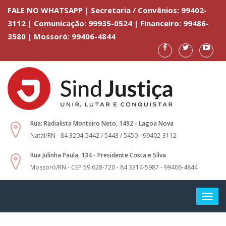
FALE NO WHATSAPP | Secretaria / Convênios: 99402-
3112 | Comunicação: 99935-0524 | Financeiro: 99486-
3580 | Mossoró: 99406-4844
Rua: Radialista Monteiro Neto, 1492 - Lagoa Nova
Natal/RN - 84 3204-5442 / 5443 / 5450 - 99402-3112
Rua Julinha Paula, 134 - Presidente Costa e Silva
Mossoró/RN - CEP 59.628-720 - 84 3314-5987 - 99406-4844