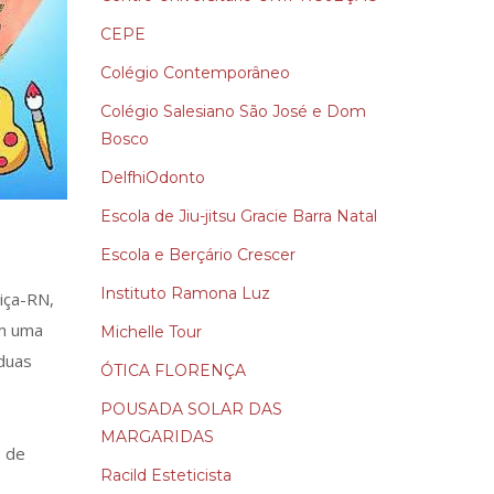
CEPE
Colégio Contemporâneo
Colégio Salesiano São José e Dom
Bosco
DelfhiOdonto
Escola de Jiu-jitsu Gracie Barra Natal
Escola e Berçário Crescer
Instituto Ramona Luz
tiça-RN,
om uma
Michelle Tour
 duas
ÓTICA FLORENÇA
POUSADA SOLAR DAS
MARGARIDAS
s de
Racild Esteticista