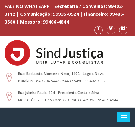
FALE NO WHATSAPP | Secretaria / Convênios: 99402-
3112 | Comunicação: 99935-0524 | Financeiro: 99486-
3580 | Mossoró: 99406-4844
Rua: Radialista Monteiro Neto, 1492 - Lagoa Nova
Natal/RN - 84 3204-5442 / 5443 / 5450 - 99402-3112
Rua Julinha Paula, 134 - Presidente Costa e Silva
Mossoró/RN - CEP 59.628-720 - 84 3314-5987 - 99406-4844