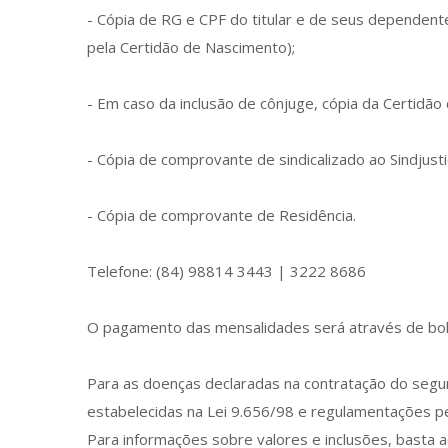
- Cópia de RG e CPF do titular e de seus dependen
pela Certidão de Nascimento);
- Em caso da inclusão de cônjuge, cópia da Certidã
- Cópia de comprovante de sindicalizado ao Sindjust
- Cópia de comprovante de Residência.
Telefone: (84) 98814 3443 | 3222 8686
O pagamento das mensalidades será através de bole
Para as doenças declaradas na contratação do segur
estabelecidas na Lei 9.656/98 e regulamentações pe
Para informações sobre valores e inclusões, basta ac