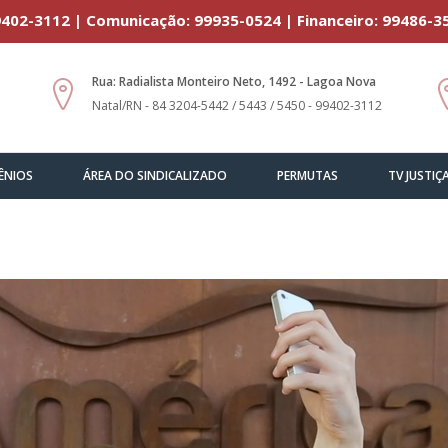
402-3112 | Comunicação: 99935-0524 | Financeiro: 99486-3
Rua: Radialista Monteiro Neto, 1492 - Lagoa Nova
Natal/RN - 84 3204-5442 / 5443 / 5450 - 99402-3112
ÊNIOS
ÁREA DO SINDICALIZADO
PERMUTAS
TV JUSTIÇ