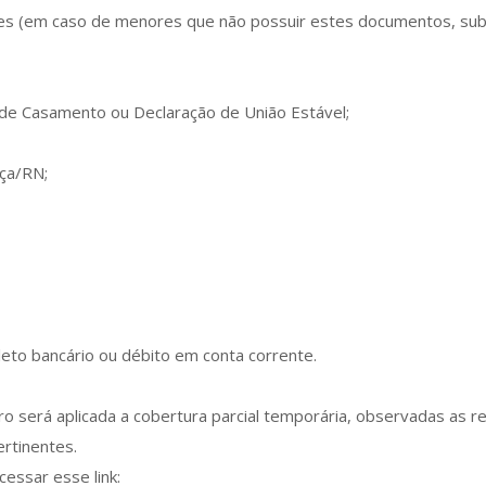
tes (em caso de menores que não possuir estes documentos, subs
o de Casamento ou Declaração de União Estável;
iça/RN;
to bancário ou débito em conta corrente.
o será aplicada a cobertura parcial temporária, observadas as r
rtinentes.
essar esse link: