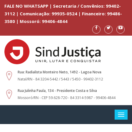
FALE NO WHATSAPP | Secretaria / Convênios: 99402-
3112 | Comunicação: 99935-0524 | Financeiro: 99486-
3580 | Mossoró: 99406-4844
Rua: Radialista Monteiro Neto, 1492 - Lagoa Nova
Natal/RN - 84 3204-5442 / 5443 / 5450 - 99402-3112
Rua Julinha Paula, 134 - Presidente Costa e Silva
Mossoró/RN - CEP 59.628-720 - 84 3314-5987 - 99406-4844