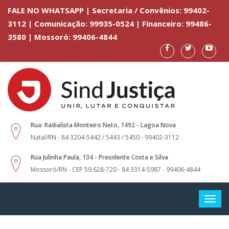
FALE NO WHATSAPP | Secretaria / Convênios: 99402-
3112 | Comunicação: 99935-0524 | Financeiro: 99486-
3580 | Mossoró: 99406-4844
Rua: Radialista Monteiro Neto, 1492 - Lagoa Nova
Natal/RN - 84 3204-5442 / 5443 / 5450 - 99402-3112
Rua Julinha Paula, 134 - Presidente Costa e Silva
Mossoró/RN - CEP 59.628-720 - 84 3314-5987 - 99406-4844