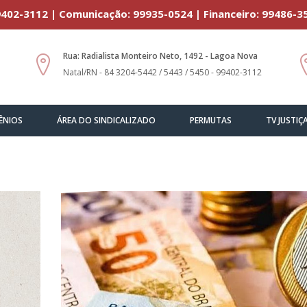
402-3112 | Comunicação: 99935-0524 | Financeiro: 99486-3
Rua: Radialista Monteiro Neto, 1492 - Lagoa Nova
Natal/RN - 84 3204-5442 / 5443 / 5450 - 99402-3112
ÊNIOS
ÁREA DO SINDICALIZADO
PERMUTAS
TV JUSTIÇ