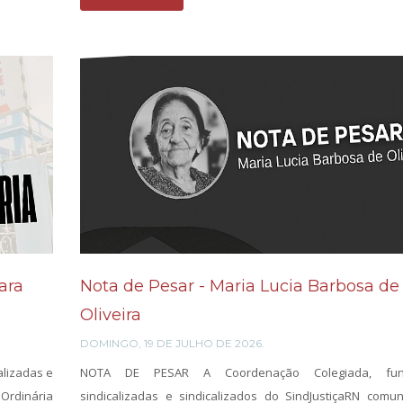
ara
Nota de Pesar - Maria Lucia Barbosa de
Oliveira
DOMINGO, 19 DE JULHO DE 2026.
alizadas e
NOTA DE PESAR A Coordenação Colegiada, funci
 Ordinária
sindicalizadas e sindicalizados do SindJustiçaRN com