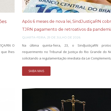
ões
Após 6 meses de nova lei, SindJustiçaRN cob
TJRN pagamento de retroativos da pandemi
QUARTA-FEIRA, 29 DE JULHO DE 2026.
TIÇA/RN O
Na última quinta-feira, 23, o SindJustiçaRN prot
s que lhes
requerimento no Tribunal de Justiça do Rio Grande do No
solicitando a regulamentação imediata da Lei Complementa
SAIBA MAIS