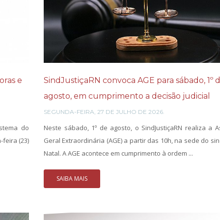
oras e
SindJustiçaRN convoca AGE para sábado, 1º 
agosto, em cumprimento a decisão judicial
SEGUNDA-FEIRA, 27 DE JULHO DE 2026.
istema do
Neste sábado, 1º de agosto, o SindJustiçaRN realiza a 
feira (23)
Geral Extraordinária (AGE) a partir das 10h, na sede do si
Natal. A AGE acontece em cumprimento à ordem ...
SAIBA MAIS