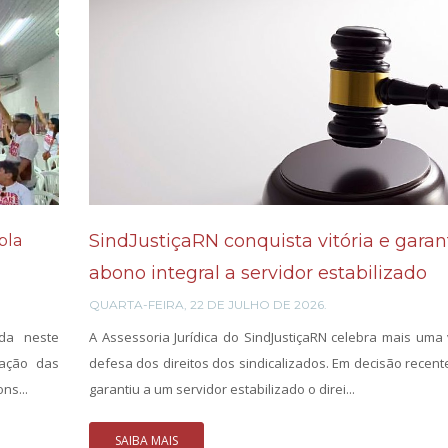
SindJustiçaRN conquista vitória e garan
pla
abono integral a servidor estabilizado
QUARTA-FEIRA, 22 DE JULHO DE 2026.
ada neste
A Assessoria Jurídica do SindJustiçaRN celebra mais uma 
vação das
defesa dos direitos dos sindicalizados. Em decisão recente
ns...
garantiu a um servidor estabilizado o direi...
SAIBA MAIS