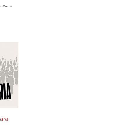
osa ...
ara