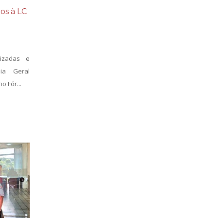
os à LC
lizadas e
ia Geral
o Fór...