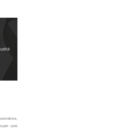
onários,
unicam com