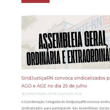
SindJustiçaRN convoca sindicalizados p
AGO e AGE no dia 25 de julho
SEGUNDA-FEIRA, 20 DE JULHO DE 2026.
A Coordenação Colegiada do SindJustiçaRN convoca sindic
sindicalizados para participarem das Assembleias Gerais