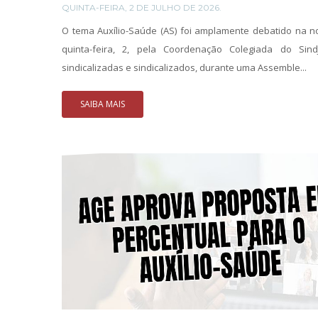
QUINTA-FEIRA, 2 DE JULHO DE 2026.
O tema Auxílio-Saúde (AS) foi amplamente debatido na no
quinta-feira, 2, pela Coordenação Colegiada do SindJ
sindicalizadas e sindicalizados, durante uma Assemble...
SAIBA MAIS